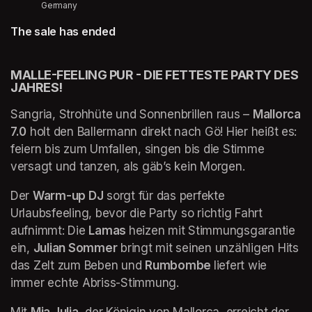
Germany
The sale has ended
MALLE-FEELING PUR - DIE FETTESTE PARTY DES 
JAHRES!
Sangria, Strohhüte und Sonnenbrillen raus – 
Mallorca 
7.0
 holt den Ballermann direkt nach Gö! Hier heißt es: 
feiern bis zum Umfallen, singen bis die Stimme 
versagt und tanzen, als gäb’s kein Morgen.
Der 
Warm-up DJ
 sorgt für das perfekte 
Urlaubsfeeling, bevor die Party so richtig Fahrt 
aufnimmt: Die 
Lamas 
heizen mit Stimmungsgarantie 
ein, 
Julian Sommer
 bringt mit seinen unzähligen Hits 
das Zelt zum Beben und 
Rumbombe 
liefert wie 
immer echte Abriss-Stimmung. 
Mit 
Mia Julia
, der Königin von Mallorca, erreicht der 