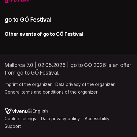
go to GÖ Festival
Other events of go to GÖ Festival
Mallorca 7.0 | 02.05.2026 | go to GÖ 2026 is an offer
from go to GÖ Festival.
Imprint of the organizer
(opens in a new tab)
Data privacy of the organizer
(opens in 
General terms and conditions of the organizer
(opens in a new ta
SWITCH LANGUAGE
Cookie settings
(opens in a new tab)
Data privacy policy
(opens in a new tab)
Accessibility
(opens in a n
Support
(opens in a new tab)