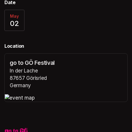
Date
May
02
Location
go to GÖ Festival
In der Lache
87657 Görisried
Germany
(opens in a new tab)
(opens in a new tab)