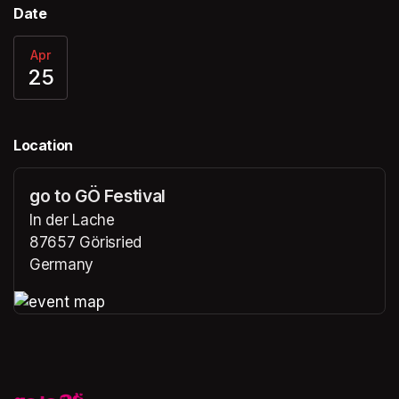
Date
Apr
25
Location
go to GÖ Festival
In der Lache
87657 Görisried
Germany
(opens in a new tab)
(opens in a new tab)