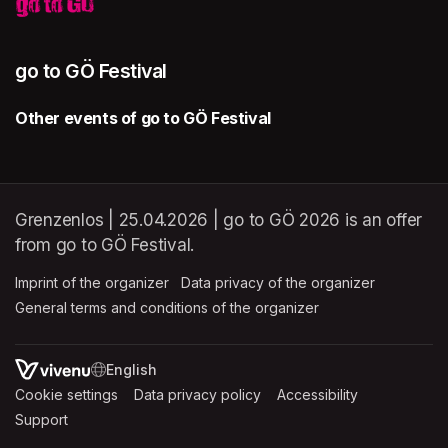
go to GÖ Festival
Other events of go to GÖ Festival
Grenzenlos | 25.04.2026 | go to GÖ 2026 is an offer
from go to GÖ Festival.
Imprint of the organizer
(opens in a new tab)
Data privacy of the organizer
(opens in 
General terms and conditions of the organizer
(opens in a new ta
SWITCH LANGUAGE
Cookie settings
(opens in a new tab)
Data privacy policy
(opens in a new tab)
Accessibility
(opens in a n
Support
(opens in a new tab)