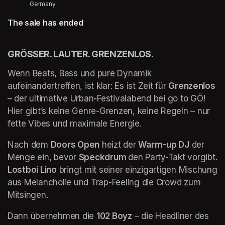
Germany
The sale has ended
GRÖSSER. LAUTER. GRENZENLOS. 
Wenn Beats, Bass und pure Dynamik 
aufeinandertreffen, ist klar: Es ist Zeit für 
Grenzenlos 
– der ultimative Urban-Festivalabend bei go to GÖ! 
Hier gibt’s keine Genre-Grenzen, keine Regeln – nur 
fette Vibes und maximale Energie. 
Nach dem 
Doors Open
 heizt der 
Warm-up DJ
 der 
Menge ein, bevor 
Speckdrum 
den Party-Takt vorgibt. 
Lostboi Lino
 bringt mit seiner einzigartigen Mischung 
aus Melancholie und Trap-Feeling die Crowd zum 
Mitsingen.
Dann übernehmen die 
102 Boyz
 – die Headliner des 